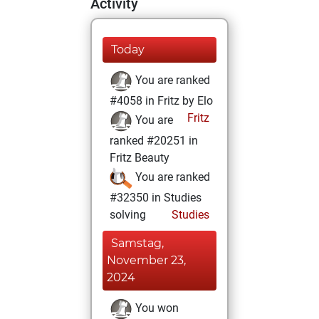
Activity
Today
You are ranked
#4058 in Fritz by Elo
Fritz
You are
ranked #20251 in
Fritz Beauty
You are ranked
#32350 in Studies
solving
Studies
Samstag,
November 23,
2024
You won