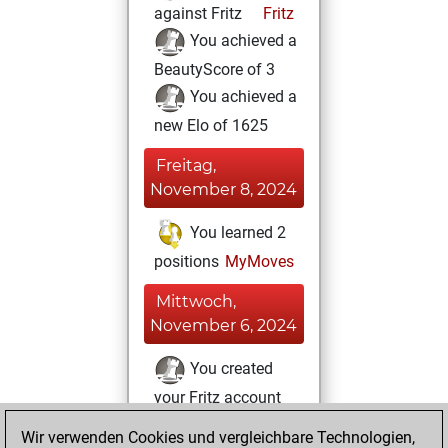
against Fritz
Fritz
You achieved a
BeautyScore of 3
You achieved a
new Elo of 1625
Freitag,
November 8, 2024
You learned 2
positions
MyMoves
Mittwoch,
November 6, 2024
You created
your Fritz account
Fritz
You
Wir verwenden Cookies und vergleichbare Technologien,