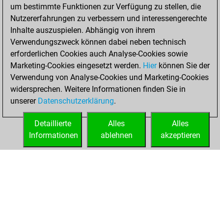
created your Studies
um bestimmte Funktionen zur Verfügung zu stellen, die
account
Studies
Nutzererfahrungen zu verbessern und interessengerechte
Inhalte auszuspielen. Abhängig von ihrem
Mittwoch,
Verwendungszweck können dabei neben technisch
September 18,
erforderlichen Cookies auch Analyse-Cookies sowie
2024
Marketing-Cookies eingesetzt werden.
Hier
können Sie der
Verwendung von Analyse-Cookies und Marketing-Cookies
You played 2
widersprechen. Weitere Informationen finden Sie in
bullet games
Play
unserer
Datenschutzerklärung
.
You scored +1
=0 -1 in bullet
Detaillierte
Alles
Alles
Informationen
ablehnen
akzeptieren