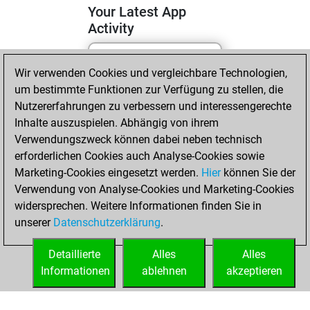
Your Latest App
Activity
Wir verwenden Cookies und vergleichbare Technologien,
Samstag, Juni 13,
um bestimmte Funktionen zur Verfügung zu stellen, die
2026
Nutzererfahrungen zu verbessern und interessengerechte
You totalled 12
Inhalte auszuspielen. Abhängig von ihrem
Verwendungszweck können dabei neben technisch
tactics positions
erforderlichen Cookies auch Analyse-Cookies sowie
Tactics
You
Marketing-Cookies eingesetzt werden.
Hier
können Sie der
solved 6 tactics
Verwendung von Analyse-Cookies und Marketing-Cookies
positions
widersprechen. Weitere Informationen finden Sie in
You achieved
unserer
Datenschutzerklärung
.
an Elo of 1581 in
tactics positions
Detaillierte
Alles
Alles
Informationen
ablehnen
akzeptieren