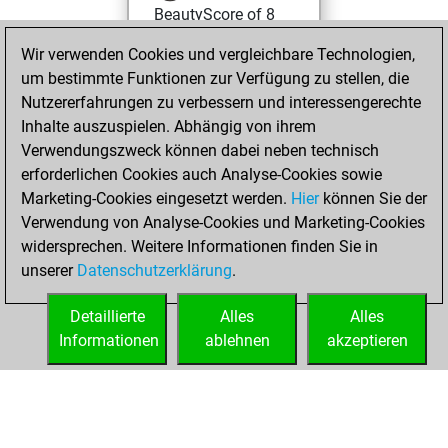
BeautyScore of 8
Fritz
You
Wir verwenden Cookies und vergleichbare Technologien,
achieved a new Elo
um bestimmte Funktionen zur Verfügung zu stellen, die
of 1576
Nutzererfahrungen zu verbessern und interessengerechte
Inhalte auszuspielen. Abhängig von ihrem
Freitag, Mai 3,
Verwendungszweck können dabei neben technisch
2024
erforderlichen Cookies auch Analyse-Cookies sowie
Marketing-Cookies eingesetzt werden.
Hier
können Sie der
You created
Verwendung von Analyse-Cookies und Marketing-Cookies
your Fritz account
widersprechen. Weitere Informationen finden Sie in
Fritz
You
unserer
Datenschutzerklärung
.
created your Studies
account
Studies
Detaillierte
Alles
Alles
Informationen
ablehnen
akzeptieren