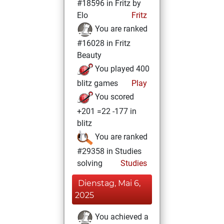
#18596 in Fritz by
Elo
Fritz
You are ranked
#16028 in Fritz
Beauty
You played 400
blitz games
Play
You scored
+201 =22 -177 in
blitz
You are ranked
#29358 in Studies
solving
Studies
Dienstag, Mai 6,
2025
You achieved a