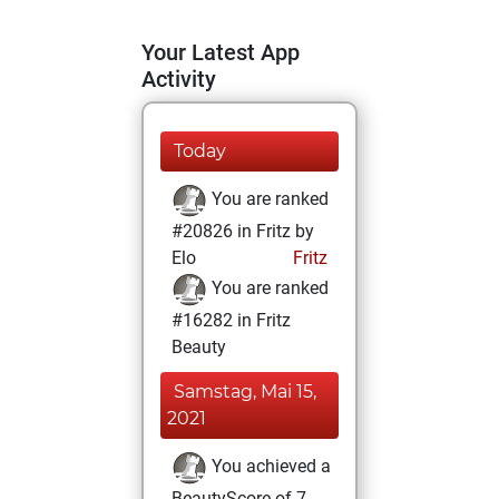
Your Latest App
Activity
Today
You are ranked
#20826 in Fritz by
Elo
Fritz
You are ranked
#16282 in Fritz
Beauty
Samstag, Mai 15,
2021
You achieved a
BeautyScore of 7