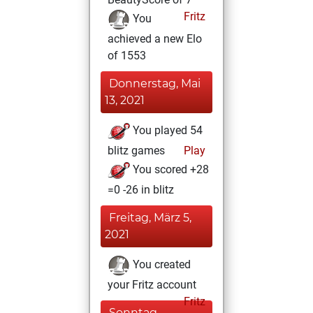
Fritz
You
achieved a new Elo
of 1553
Donnerstag, Mai
13, 2021
You played 54
blitz games
Play
You scored +28
=0 -26 in blitz
Freitag, März 5,
2021
You created
your Fritz account
Fritz
Sonntag,