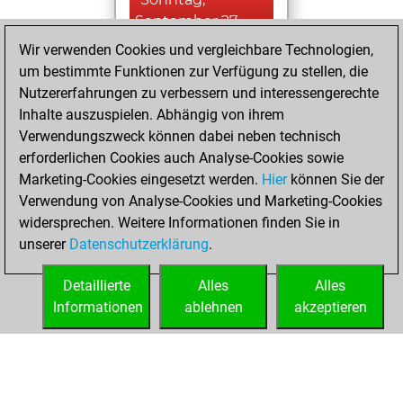
September 27,
2020
Wir verwenden Cookies und vergleichbare Technologien,
um bestimmte Funktionen zur Verfügung zu stellen, die
You learned 1
Nutzererfahrungen zu verbessern und interessengerechte
positions
MyMoves
Inhalte auszuspielen. Abhängig von ihrem
Verwendungszweck können dabei neben technisch
Samstag, Februar
erforderlichen Cookies auch Analyse-Cookies sowie
15, 2020
Marketing-Cookies eingesetzt werden.
Hier
können Sie der
Verwendung von Analyse-Cookies und Marketing-Cookies
You played 10
widersprechen. Weitere Informationen finden Sie in
slow games
Play
unserer
Datenschutzerklärung
.
You scored +5
=1 -4 in slow games
Detaillierte
Alles
Alles
Informationen
ablehnen
akzeptieren