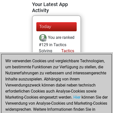
Your Latest App
Activity
Today
You are ranked
#129 in Tactics
Solving
Tactics
Wir verwenden Cookies und vergleichbare Technologien,
Yesterday
um bestimmte Funktionen zur Verfügung zu stellen, die
You totalled
Nutzererfahrungen zu verbessern und interessengerechte
Inhalte auszuspielen. Abhängig von ihrem
17828 tactics
Verwendungszweck können dabei neben technisch
positions
Tactics
erforderlichen Cookies auch Analyse-Cookies sowie
You solved
Marketing-Cookies eingesetzt werden.
Hier
können Sie der
15355 tactics
Verwendung von Analyse-Cookies und Marketing-Cookies
positions
widersprechen. Weitere Informationen finden Sie in
You achieved