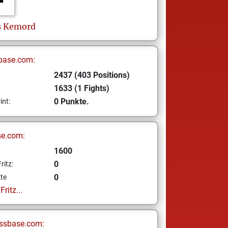
s
Kemord
base.com:
2437 (403 Positions)
1633 (1 Fights)
0 Punkte.
int:
se.com:
1600
0
ritz:
0
te
ritz...
ssbase.com: