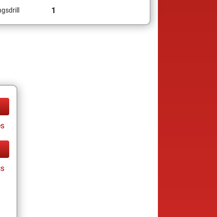
1
gsdrill
es
cs