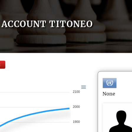
ACCOUNT TITONEO
E
2100
None
2000
1900