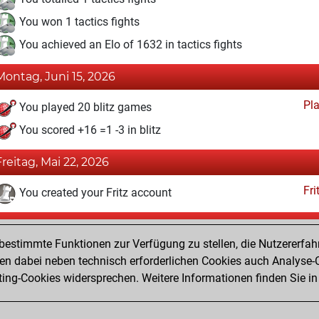
You won 1 tactics fights
You achieved an Elo of 1632 in tactics fights
Montag, Juni 15, 2026
Pl
You played 20 blitz games
You scored +16 =1 -3 in blitz
Freitag, Mai 22, 2026
Fri
You created your Fritz account
Samstag, Juni 28, 2025
estimmte Funktionen zur Verfügung zu stellen, die Nutzererfah
MyMove
You learned 1 positions
 dabei neben technisch erforderlichen Cookies auch Analyse-C
Studi
ng-Cookies widersprechen. Weitere Informationen finden Sie in
You created your Studies account