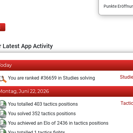
Punkte Eröffnun
E
 Latest App Activity
Today
Studi
You are ranked #36659 in Studies solving
Montag, Juni 22, 2026
Tacti
You totalled 403 tactics positions
You solved 352 tactics positions
You achieved an Elo of 2436 in tactics positions
You totalled 1 tactics fights