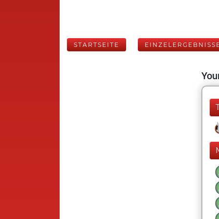
STARTSEITE
EINZELERGEBNISS
Your