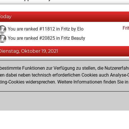
Today
Fri
You are ranked #11812 in Fritz by Elo
You are ranked #20825 in Fritz Beauty
Dienstag, Oktober 19, 2021
Fri
You achieved a BeautyScore of 2
estimmte Funktionen zur Verfügung zu stellen, die Nutzererfah
You achieved a new Elo of 1592
 dabei neben technisch erforderlichen Cookies auch Analyse-C
ng-Cookies widersprechen. Weitere Informationen finden Sie in
You created your Fritz account