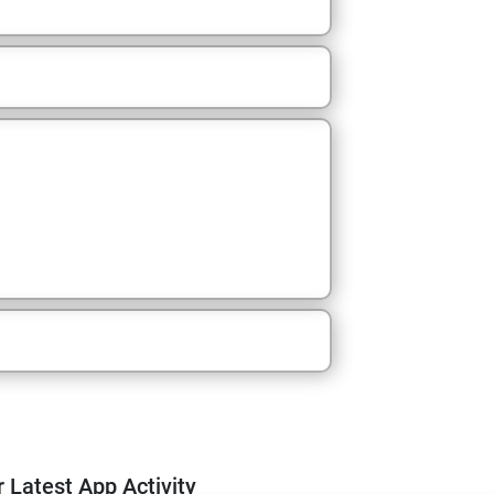
m
 Latest App Activity