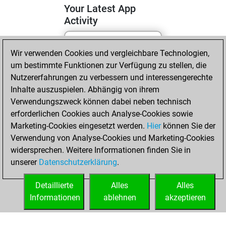
Your Latest App
Activity
Wir verwenden Cookies und vergleichbare Technologien,
Mittwoch, Mai 6,
um bestimmte Funktionen zur Verfügung zu stellen, die
2026
Nutzererfahrungen zu verbessern und interessengerechte
You totalled
Inhalte auszuspielen. Abhängig von ihrem
Verwendungszweck können dabei neben technisch
155 tactics positions
erforderlichen Cookies auch Analyse-Cookies sowie
Tactics
You
Marketing-Cookies eingesetzt werden.
Hier
können Sie der
solved 108 tactics
Verwendung von Analyse-Cookies und Marketing-Cookies
positions
widersprechen. Weitere Informationen finden Sie in
You achieved
unserer
Datenschutzerklärung
.
an Elo of 2052 in
tactics positions
Detaillierte
Alles
Alles
Informationen
ablehnen
akzeptieren