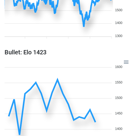
1500
1400
1300
Bullet: Elo 1423
1600
1550
1500
1450
1400