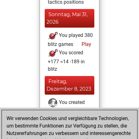
tactics positions
Sonntag, Mai 31,
2026
You played 380
blitz games
Play
You scored
+177 =14 -189 in
blitz
Freitag,
Dezember 8, 2023
You created
your Fritz account
Wir verwenden Cookies und vergleichbare Technologien,
Fritz
You
um bestimmte Funktionen zur Verfügung zu stellen, die
played 16 bullet
Nutzererfahrungen zu verbessern und interessengerechte
games
Play