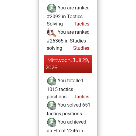
You are ranked
#2092 in Tactics
Solving
Tactics
You are ranked
#26365 in Studies
solving
Studies
Mittwoch, Juli 29,
2026
You totalled
1015 tactics
positions
Tactics
You solved 651
tactics positions
You achieved
an Elo of 2246 in