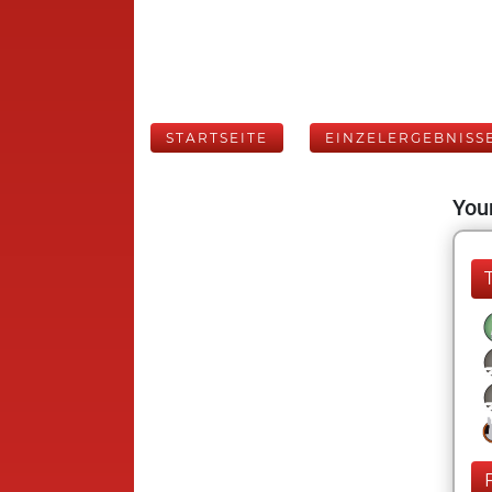
STARTSEITE
EINZELERGEBNISS
Your