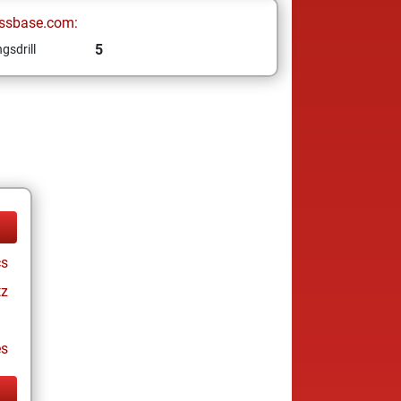
ssbase.com:
5
gsdrill
cs
tz
es