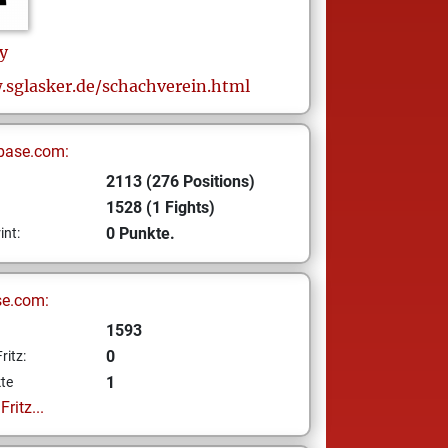
y
.sglasker.de/schachverein.html
base.com:
2113 (276 Positions)
1528 (1 Fights)
0 Punkte.
int:
se.com:
1593
0
ritz:
1
te
ritz...