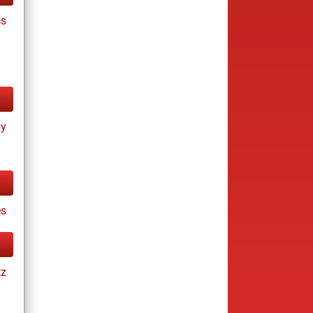
cs
ay
s
tz