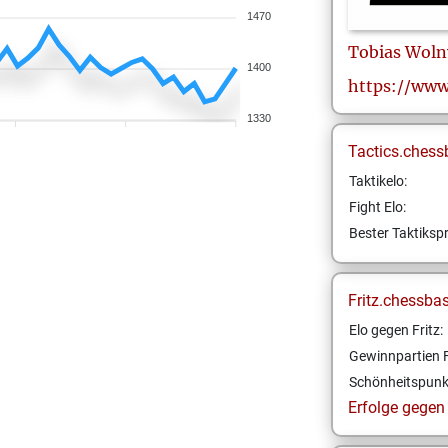
1470
Tobias
Woln
1400
https://www
1330
Tactics.chess
Taktikelo:
Fight Elo:
Bester Taktikspr
Fritz.chessba
Elo gegen Fritz:
Gewinnpartien F
Schönheitspunk
Erfolge gegen F