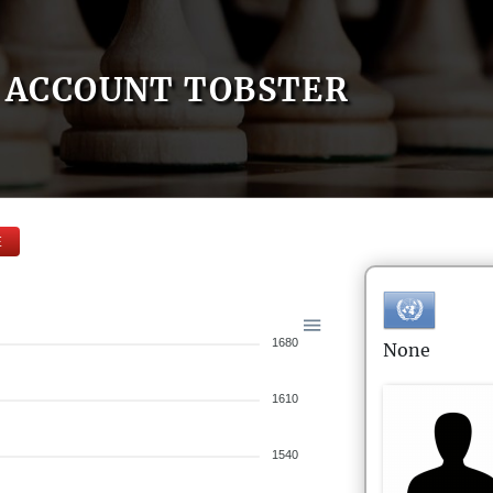
ACCOUNT TOBSTER
E
1680
None
1610
1540