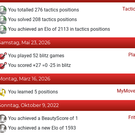
Tacti
You totalled 276 tactics positions
You solved 208 tactics positions
You achieved an Elo of 2113 in tactics positions
Samstag, Mai 23, 2026
Pl
You played 52 blitz games
You scored +27 =0 -25 in blitz
Montag, März 16, 2026
MyMove
You learned 5 positions
Sonntag, Oktober 9, 2022
Fri
You achieved a BeautyScore of 1
You achieved a new Elo of 1593