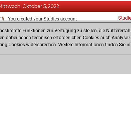
Mittwoch, Oktober 5, 2022
Studi
You created your Studies account
estimmte Funktionen zur Verfügung zu stellen, die Nutzererfah
Freitag, Januar 1, 2021
 dabei neben technisch erforderlichen Cookies auch Analyse-C
Fri
ng-Cookies widersprechen. Weitere Informationen finden Sie in
You created your Fritz account