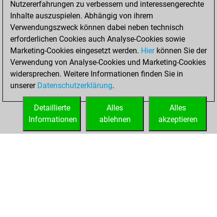
Nutzererfahrungen zu verbessern und interessengerechte
Fritz
You
Inhalte auszuspielen. Abhängig von ihrem
achieved a new Elo
Verwendungszweck können dabei neben technisch
of 1591
erforderlichen Cookies auch Analyse-Cookies sowie
Marketing-Cookies eingesetzt werden.
Hier
können Sie der
Montag, März 20,
Verwendung von Analyse-Cookies und Marketing-Cookies
2023
widersprechen. Weitere Informationen finden Sie in
unserer
Datenschutzerklärung
.
You created
your Fritz account
Detaillierte
Alles
Alles
Fritz
Informationen
ablehnen
akzeptieren