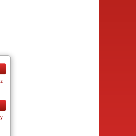
tz
ay