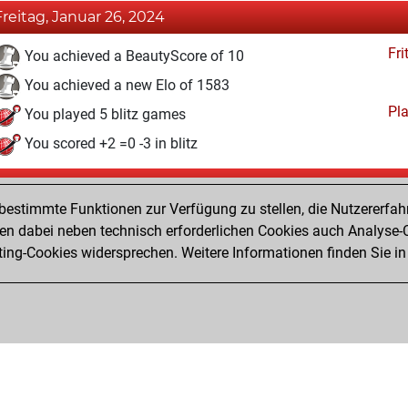
Freitag, Januar 26, 2024
Fri
You achieved a BeautyScore of 10
You achieved a new Elo of 1583
Pl
You played 5 blitz games
You scored +2 =0 -3 in blitz
Mittwoch, Januar 24, 2024
estimmte Funktionen zur Verfügung zu stellen, die Nutzererfah
Fri
You created your Fritz account
 dabei neben technisch erforderlichen Cookies auch Analyse-C
MyMove
ng-Cookies widersprechen. Weitere Informationen finden Sie in
You learned 2 positions