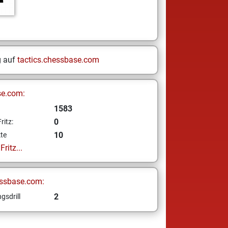
g auf
tactics.chessbase.com
se.com:
1583
0
ritz:
10
te
ritz...
ssbase.com:
2
gsdrill