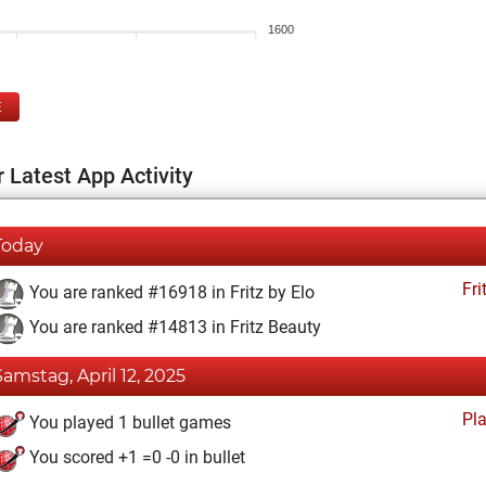
1600
E
 Latest App Activity
Today
Fri
You are ranked #16918 in Fritz by Elo
You are ranked #14813 in Fritz Beauty
Samstag, April 12, 2025
Pl
You played 1 bullet games
You scored +1 =0 -0 in bullet