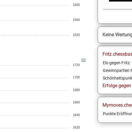
1600
1560
Keine Wertun
1520
Fritz.chessba
Elo gegen Fritz:
1720
Gewinnpartien F
1700
Schönheitspunk
Erfolge gegen F
1680
1660
Mymoves.che
Punkte Eröffnun
1640
1620