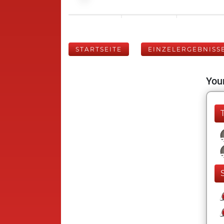
STARTSEITE
EINZELERGEBNISS
Your