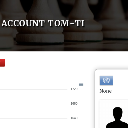
ACCOUNT TOM-TI
E
1720
None
1680
1640