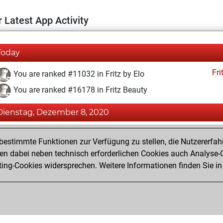
 Latest App Activity
Today
Fri
You are ranked #11032 in Fritz by Elo
You are ranked #16178 in Fritz Beauty
Dienstag, Dezember 8, 2020
Fri
You achieved a BeautyScore of 7
estimmte Funktionen zur Verfügung zu stellen, die Nutzererfah
You achieved a new Elo of 1593
 dabei neben technisch erforderlichen Cookies auch Analyse-C
ng-Cookies widersprechen. Weitere Informationen finden Sie in
You created your Fritz account