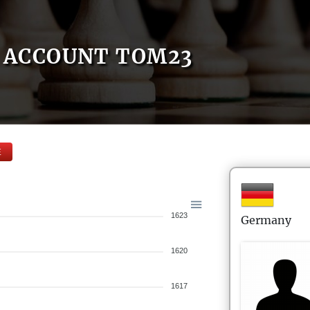
ACCOUNT TOM23
E
1623
Germany
1620
1617