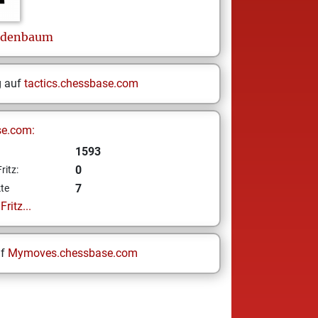
edenbaum
g auf
tactics.chessbase.com
se.com:
1593
0
ritz:
7
te
ritz...
uf
Mymoves.chessbase.com