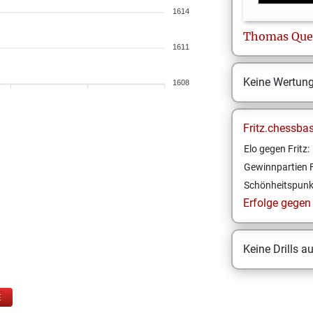
1614
Thomas
Qu
1611
Keine Wertun
1608
Fritz.chessba
Elo gegen Fritz:
Gewinnpartien F
Schönheitspunk
Erfolge gegen F
Keine Drills a
E