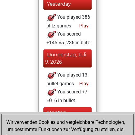
Yesterday
You played 386
blitz games
Play
You scored
+145 =5 -236 in blitz
Donnerstag, Juli
9, 2026
You played 13
bullet games
Play
You scored +7
=0 -6 in bullet
Montag,
Dezember 1, 2025
Wir verwenden Cookies und vergleichbare Technologien,
um bestimmte Funktionen zur Verfügung zu stellen, die
You created