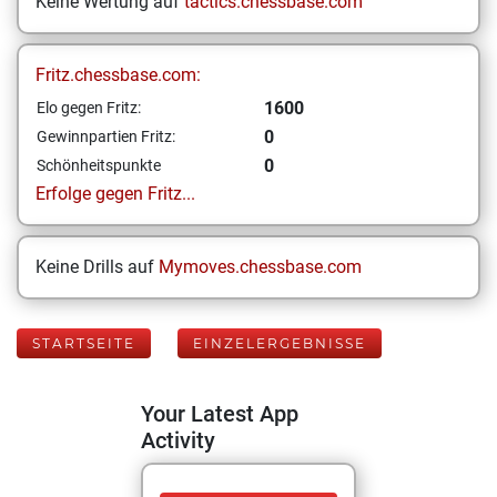
Keine Wertung auf
tactics.chessbase.com
Fritz.chessbase.com:
1600
Elo gegen Fritz:
0
Gewinnpartien Fritz:
0
Schönheitspunkte
Erfolge gegen Fritz...
Keine Drills auf
Mymoves.chessbase.com
STARTSEITE
EINZELERGEBNISSE
Your Latest App
Activity