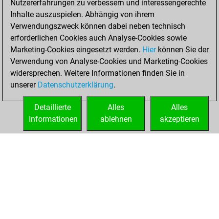
Nutzererfahrungen zu verbessern und interessengerechte
your Fritz account
Inhalte auszuspielen. Abhängig von ihrem
Fritz
Verwendungszweck können dabei neben technisch
Donnerstag,
erforderlichen Cookies auch Analyse-Cookies sowie
Juli 17, 2025
Marketing-Cookies eingesetzt werden.
Hier
können Sie der
Verwendung von Analyse-Cookies und Marketing-Cookies
You played 1
widersprechen. Weitere Informationen finden Sie in
slow games
Play
unserer
Datenschutzerklärung
.
You scored +0
=0 -1 in slow games
Detaillierte
Alles
Alles
Informationen
ablehnen
akzeptieren