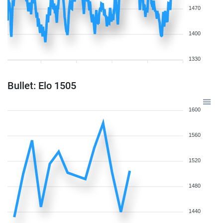
1470
1400
1330
Bullet: Elo 1505
1600
1560
1520
1480
1440