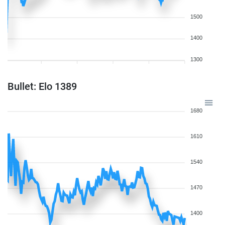
1500
1400
1300
Bullet: Elo 1389
1680
1610
1540
1470
1400