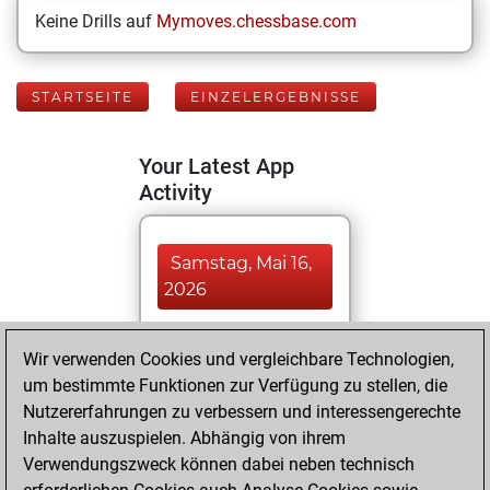
Keine Drills auf
Mymoves.chessbase.com
STARTSEITE
EINZELERGEBNISSE
Your Latest App
Activity
Samstag, Mai 16,
2026
You played 241
Wir verwenden Cookies und vergleichbare Technologien,
blitz games
Play
um bestimmte Funktionen zur Verfügung zu stellen, die
You scored
Nutzererfahrungen zu verbessern und interessengerechte
+109 =6 -126 in blitz
Inhalte auszuspielen. Abhängig von ihrem
Verwendungszweck können dabei neben technisch
Montag, März 30,