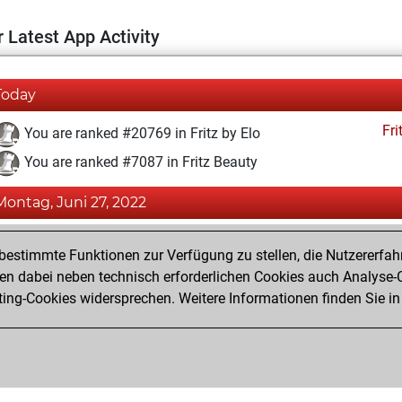
 Latest App Activity
Today
Fri
You are ranked #20769 in Fritz by Elo
You are ranked #7087 in Fritz Beauty
Montag, Juni 27, 2022
Fri
You achieved a BeautyScore of 37
estimmte Funktionen zur Verfügung zu stellen, die Nutzererfah
You achieved a new Elo of 1554
 dabei neben technisch erforderlichen Cookies auch Analyse-C
ng-Cookies widersprechen. Weitere Informationen finden Sie in
You created your Fritz account