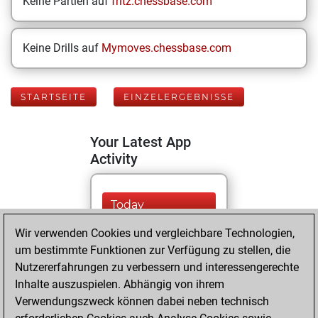
Keine Partien auf
fritz.chessbase.com
Keine Drills auf
Mymoves.chessbase.com
STARTSEITE
EINZELERGEBNISSE
Your Latest App
Activity
Today
Wir verwenden Cookies und vergleichbare Technologien,
You played 311
um bestimmte Funktionen zur Verfügung zu stellen, die
blitz games
Play
Nutzererfahrungen zu verbessern und interessengerechte
You scored
Inhalte auszuspielen. Abhängig von ihrem
+224 =11 -76 in blitz
Verwendungszweck können dabei neben technisch