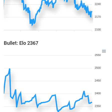
2240
2170
2100
Bullet: Elo 2367
2550
2500
2450
2400
2350