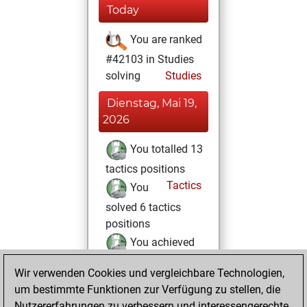
Today
You are ranked
#42103 in Studies
solving
Studies
Dienstag, Mai 19,
2026
You totalled 13
tactics positions
Tactics
You
solved 6 tactics
positions
You achieved
an Elo of 1605 in
Wir verwenden Cookies und vergleichbare Technologien,
tactics positions
um bestimmte Funktionen zur Verfügung zu stellen, die
You created
Nutzererfahrungen zu verbessern und interessengerechte