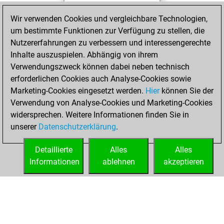
You played 209
Wir verwenden Cookies und vergleichbare Technologien,
blitz games
Play
um bestimmte Funktionen zur Verfügung zu stellen, die
You scored +84
Nutzererfahrungen zu verbessern und interessengerechte
=3 -122 in blitz
Inhalte auszuspielen. Abhängig von ihrem
Verwendungszweck können dabei neben technisch
Mittwoch, Januar
erforderlichen Cookies auch Analyse-Cookies sowie
22, 2025
Marketing-Cookies eingesetzt werden.
Hier
können Sie der
Verwendung von Analyse-Cookies und Marketing-Cookies
You played 8
widersprechen. Weitere Informationen finden Sie in
slow games
Play
unserer
Datenschutzerklärung
.
You scored +3
=0 -5 in slow games
Detaillierte
Alles
Alles
Informationen
ablehnen
akzeptieren