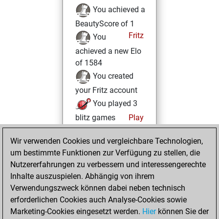
You achieved a
BeautyScore of 1
Fritz
You
achieved a new Elo
of 1584
You created
your Fritz account
You played 3
blitz games
Play
You scored +1
Wir verwenden Cookies und vergleichbare Technologien,
=1 -1 in blitz
um bestimmte Funktionen zur Verfügung zu stellen, die
You created
Nutzererfahrungen zu verbessern und interessengerechte
your Studies account
Inhalte auszuspielen. Abhängig von ihrem
Studies
Verwendungszweck können dabei neben technisch
Sonntag,
erforderlichen Cookies auch Analyse-Cookies sowie
Juni 12, 2022
Marketing-Cookies eingesetzt werden.
Hier
können Sie der