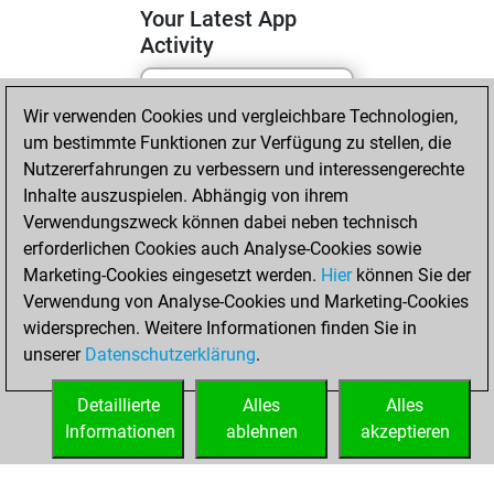
Your Latest App
Activity
Wir verwenden Cookies und vergleichbare Technologien,
Freitag, April 17,
um bestimmte Funktionen zur Verfügung zu stellen, die
2026
Nutzererfahrungen zu verbessern und interessengerechte
You totalled 34
Inhalte auszuspielen. Abhängig von ihrem
Verwendungszweck können dabei neben technisch
tactics positions
erforderlichen Cookies auch Analyse-Cookies sowie
Tactics
You
Marketing-Cookies eingesetzt werden.
Hier
können Sie der
solved 27 tactics
Verwendung von Analyse-Cookies und Marketing-Cookies
positions
widersprechen. Weitere Informationen finden Sie in
You achieved
unserer
Datenschutzerklärung
.
an Elo of 1873 in
tactics positions
Detaillierte
Alles
Alles
Informationen
ablehnen
akzeptieren