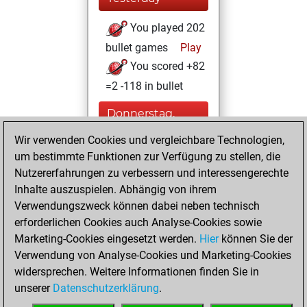
You played 202
bullet games
Play
You scored +82
=2 -118 in bullet
Donnerstag,
August 6, 2026
Wir verwenden Cookies und vergleichbare Technologien,
um bestimmte Funktionen zur Verfügung zu stellen, die
You played 198
Nutzererfahrungen zu verbessern und interessengerechte
blitz games
Play
Inhalte auszuspielen. Abhängig von ihrem
You scored
Verwendungszweck können dabei neben technisch
+109 =13 -76 in blitz
erforderlichen Cookies auch Analyse-Cookies sowie
Marketing-Cookies eingesetzt werden.
Hier
können Sie der
Samstag,
Verwendung von Analyse-Cookies und Marketing-Cookies
Dezember 2, 2023
widersprechen. Weitere Informationen finden Sie in
unserer
Datenschutzerklärung
.
You created