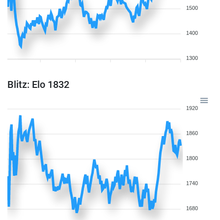
1500
1400
1300
Blitz: Elo 1832
1920
1860
1800
1740
1680