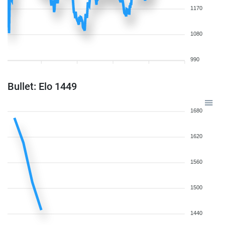
1170
1080
990
Bullet: Elo 1449
1680
1620
1560
1500
1440