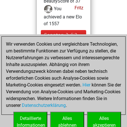
BeautyScore of 37
Fritz
You
achieved a new Elo
of 1557
Sonntag, Juli 2,
2023
Wir verwenden Cookies und vergleichbare Technologien,
um bestimmte Funktionen zur Verfügung zu stellen, die
You created
Nutzererfahrungen zu verbessern und interessengerechte
your Fritz account
Inhalte auszuspielen. Abhängig von ihrem
Fritz
Verwendungszweck können dabei neben technisch
Sonntag,
erforderlichen Cookies auch Analyse-Cookies sowie
Mai 2, 2021
Marketing-Cookies eingesetzt werden.
Hier
können Sie der
Verwendung von Analyse-Cookies und Marketing-Cookies
You played 3
widersprechen. Weitere Informationen finden Sie in
bullet games
Play
unserer
Datenschutzerklärung
.
You scored +0
=0 -3 in bullet
Detaillierte
Alles
Alles
Informationen
ablehnen
akzeptieren