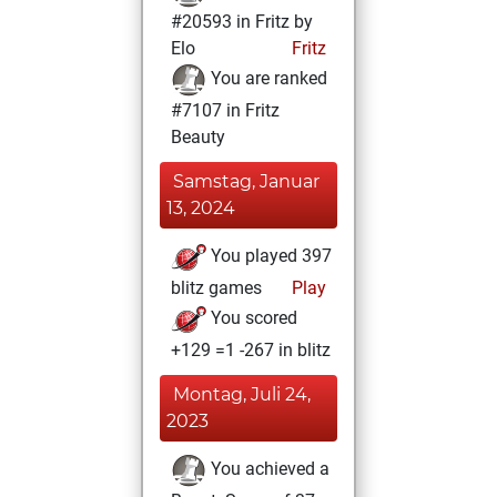
#20593 in Fritz by
Elo
Fritz
You are ranked
#7107 in Fritz
Beauty
Samstag, Januar
13, 2024
You played 397
blitz games
Play
You scored
+129 =1 -267 in blitz
Montag, Juli 24,
2023
You achieved a