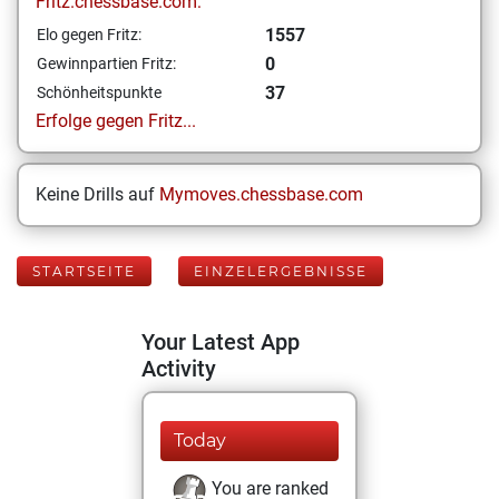
Fritz.chessbase.com:
1557
Elo gegen Fritz:
0
Gewinnpartien Fritz:
37
Schönheitspunkte
Erfolge gegen Fritz...
Keine Drills auf
Mymoves.chessbase.com
STARTSEITE
EINZELERGEBNISSE
Your Latest App
Activity
Today
You are ranked