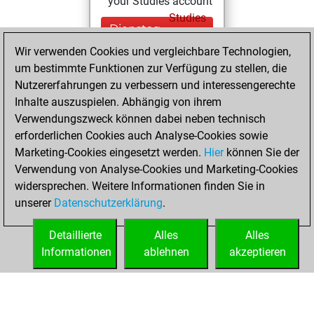
your Studies account
Studies
Dienstag,
Oktober 28, 2025
Wir verwenden Cookies und vergleichbare Technologien,
um bestimmte Funktionen zur Verfügung zu stellen, die
You created
Nutzererfahrungen zu verbessern und interessengerechte
your Fritz account
Inhalte auszuspielen. Abhängig von ihrem
Fritz
Verwendungszweck können dabei neben technisch
Sonntag,
erforderlichen Cookies auch Analyse-Cookies sowie
Oktober 19, 2025
Marketing-Cookies eingesetzt werden.
Hier
können Sie der
Verwendung von Analyse-Cookies und Marketing-Cookies
You played 1
widersprechen. Weitere Informationen finden Sie in
blitz games
Play
unserer
Datenschutzerklärung
.
You scored +0
=0 -1 in blitz
Detaillierte
Alles
Alles
Informationen
ablehnen
akzeptieren