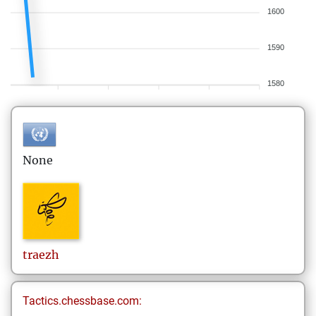
1600
1590
1580
None
traezh
Tactics.chessbase.com: