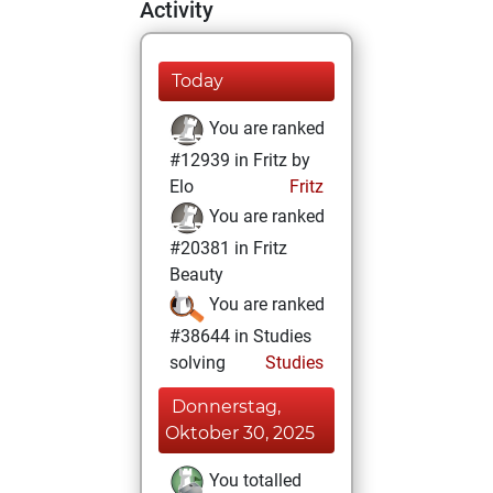
Activity
Today
You are ranked
#12939 in Fritz by
Elo
Fritz
You are ranked
#20381 in Fritz
Beauty
You are ranked
#38644 in Studies
solving
Studies
Donnerstag,
Oktober 30, 2025
You totalled