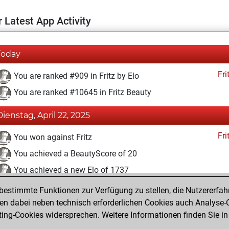
 Latest App Activity
Today
Fri
You are ranked #909 in Fritz by Elo
You are ranked #10645 in Fritz Beauty
Dienstag, April 22, 2025
Fri
You won against Fritz
You achieved a BeautyScore of 20
You achieved a new Elo of 1737
estimmte Funktionen zur Verfügung zu stellen, die Nutzererfah
Montag, April 21, 2025
 dabei neben technisch erforderlichen Cookies auch Analyse-C
Fri
ng-Cookies widersprechen. Weitere Informationen finden Sie in
You created your Fritz account