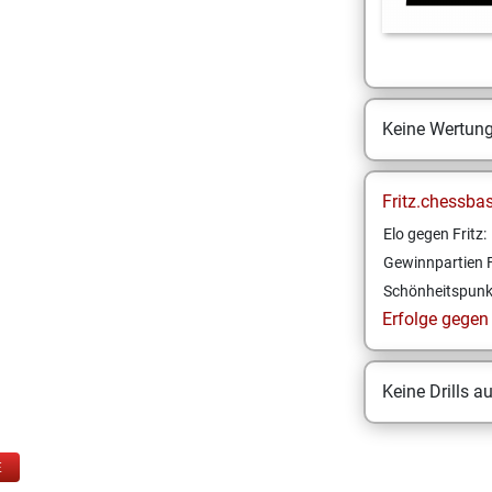
Keine Wertun
Fritz.chessba
Elo gegen Fritz:
Gewinnpartien F
Schönheitspunk
Erfolge gegen F
Keine Drills a
E