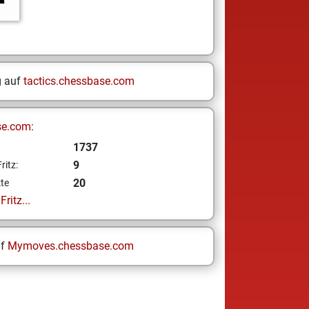
g auf
tactics.chessbase.com
se.com:
1737
9
ritz:
20
te
ritz...
uf
Mymoves.chessbase.com