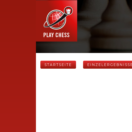
STARTSEITE
EINZELERGEBNISS