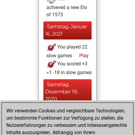
achieved a new Elo
of 1573
Samstag, Januar
16, 2021
You played 22
slow games
Play
You scored +3
=1 -18 in slow games
Samstag,
Dezember 19,
2020
Wir verwenden Cookies und vergleichbare Technologien,
You played 14
um bestimmte Funktionen zur Verfügung zu stellen, die
blitz games
Play
Nutzererfahrungen zu verbessern und interessengerechte
You scored +1
Inhalte auszuspielen. Abhängig von ihrem