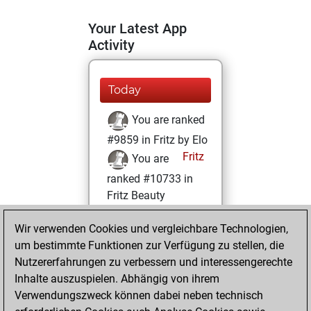
Your Latest App
Activity
Today
You are ranked
#9859 in Fritz by Elo
Fritz
You are
ranked #10733 in
Fritz Beauty
Donnerstag,
Wir verwenden Cookies und vergleichbare Technologien,
Januar 14, 2021
um bestimmte Funktionen zur Verfügung zu stellen, die
Nutzererfahrungen zu verbessern und interessengerechte
You won
Inhalte auszuspielen. Abhängig von ihrem
against Fritz
Fritz
Verwendungszweck können dabei neben technisch
You achieved a