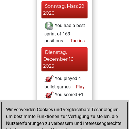
Sonntag, März 29,
2026
You had a best
sprint of 169
positions
Tactics
Dienstag,
Dezember 16,
2025
You played 4
bullet games
Play
You scored +1
=0 -3 in bullet
Wir verwenden Cookies und vergleichbare Technologien,
Montag,
um bestimmte Funktionen zur Verfügung zu stellen, die
Dezember 15,
Nutzererfahrungen zu verbessern und interessengerechte
2025