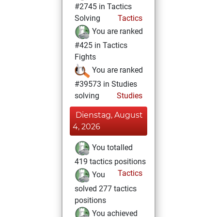
#2745 in Tactics
Solving
Tactics
You are ranked
#425 in Tactics
Fights
You are ranked
#39573 in Studies
solving
Studies
Dienstag, August
4, 2026
You totalled
419 tactics positions
Tactics
You
solved 277 tactics
positions
You achieved