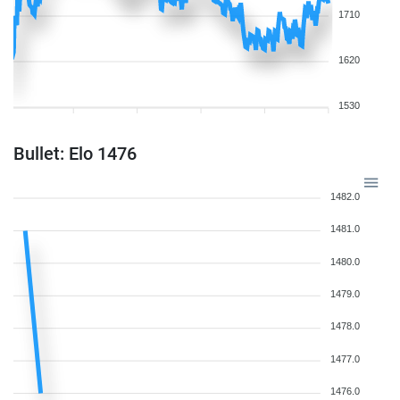
1710
1620
1530
Bullet: Elo 1476
1482.0
1481.0
1480.0
1479.0
1478.0
1477.0
1476.0