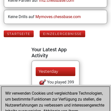
Keine Partien auf
fritz.chessbase.com
Keine Drills auf
Mymoves.chessbase.com
STARTSEITE
EINZELERGEBNISSE
Your Latest App
Activity
Yesterday
You played 399
blitz games
Play
Wir verwenden Cookies und vergleichbare Technologien,
You scored
um bestimmte Funktionen zur Verfügung zu stellen, die
+125 =10 -264 in
Nutzererfahrungen zu verbessern und interessengerechte
blitz