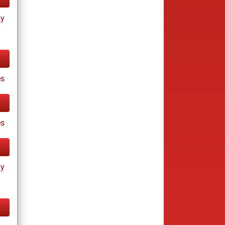
ay
es
s
ay