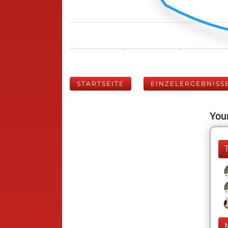
STARTSEITE
EINZELERGEBNISS
Your