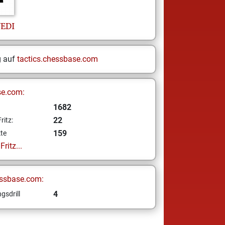
EDI
g auf
tactics.chessbase.com
se.com:
1682
22
ritz:
159
te
ritz...
ssbase.com:
4
gsdrill