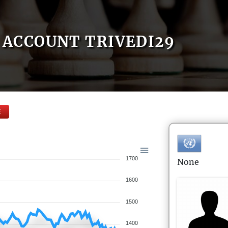
ACCOUNT TRIVEDI29
E
1700
None
1600
1500
1400