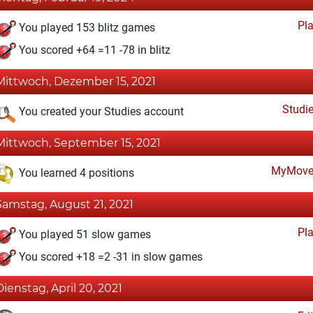
Pl
You played 153 blitz games
You scored +64 =11 -78 in blitz
Mittwoch, Dezember 15, 2021
Studi
You created your Studies account
Mittwoch, September 15, 2021
MyMove
You learned 4 positions
Samstag, August 21, 2021
Pl
You played 51 slow games
You scored +18 =2 -31 in slow games
Dienstag, April 20, 2021