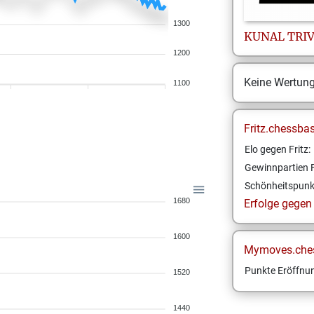
1300
KUNAL
TRIV
1200
Keine Wertun
1100
Fritz.chessba
Elo gegen Fritz:
Gewinnpartien F
Schönheitspunk
1680
Erfolge gegen F
1600
Mymoves.che
Punkte Eröffnun
1520
1440