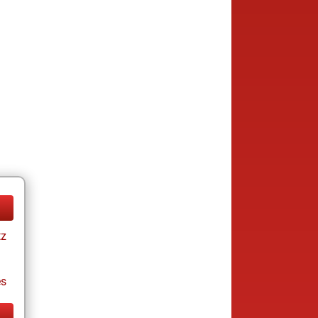
tz
es