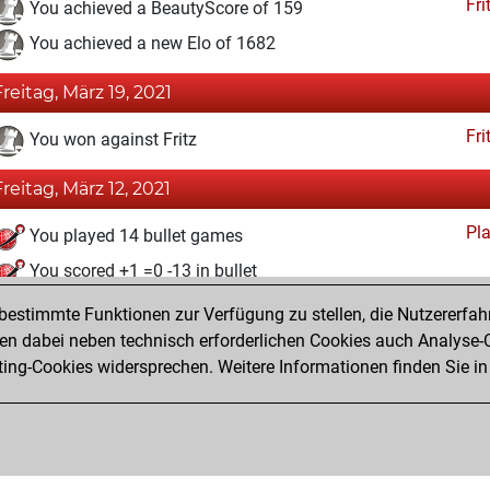
Fri
You achieved a BeautyScore of 159
You achieved a new Elo of 1682
Freitag, März 19, 2021
Fri
You won against Fritz
Freitag, März 12, 2021
Pl
You played 14 bullet games
You scored +1 =0 -13 in bullet
estimmte Funktionen zur Verfügung zu stellen, die Nutzererfah
Donnerstag, Januar 21, 2021
 dabei neben technisch erforderlichen Cookies auch Analyse-C
Fri
ng-Cookies widersprechen. Weitere Informationen finden Sie in
You created your Fritz account