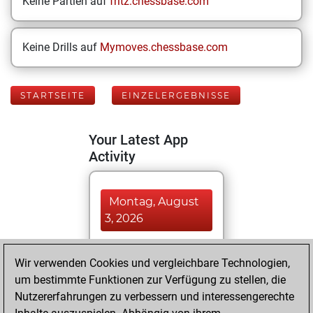
Keine Partien auf
fritz.chessbase.com
Keine Drills auf
Mymoves.chessbase.com
STARTSEITE
EINZELERGEBNISSE
Your Latest App
Activity
Montag, August
3, 2026
You played 395
Wir verwenden Cookies und vergleichbare Technologien,
blitz games
Play
um bestimmte Funktionen zur Verfügung zu stellen, die
You scored
Nutzererfahrungen zu verbessern und interessengerechte
+158 =4 -233 in blitz