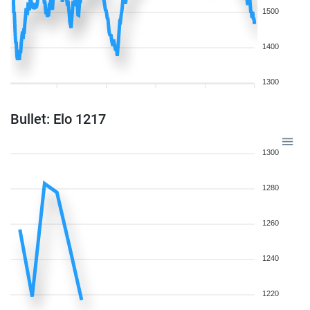
1500
1400
1300
Bullet: Elo 1217
1300
1280
1260
1240
1220