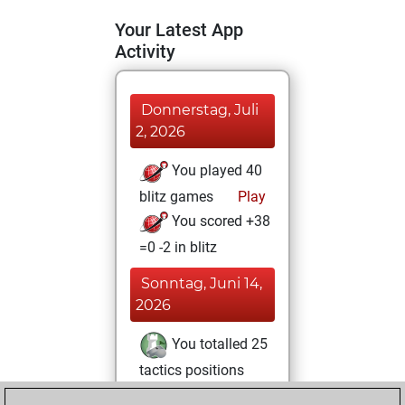
Your Latest App
Activity
Donnerstag, Juli
2, 2026
You played 40
blitz games
Play
You scored +38
=0 -2 in blitz
Sonntag, Juni 14,
2026
You totalled 25
tactics positions
Tactics
You