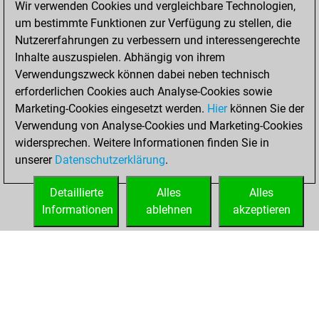
Wir verwenden Cookies und vergleichbare Technologien,
solved 23 tactics
um bestimmte Funktionen zur Verfügung zu stellen, die
positions
Nutzererfahrungen zu verbessern und interessengerechte
You achieved
Inhalte auszuspielen. Abhängig von ihrem
an Elo of 1907 in
Verwendungszweck können dabei neben technisch
tactics positions
erforderlichen Cookies auch Analyse-Cookies sowie
Marketing-Cookies eingesetzt werden.
Hier
können Sie der
Samstag, Juni 13,
Verwendung von Analyse-Cookies und Marketing-Cookies
2026
widersprechen. Weitere Informationen finden Sie in
unserer
Datenschutzerklärung
.
You created
your Fritz account
Detaillierte
Alles
Alles
Fritz
Informationen
ablehnen
akzeptieren