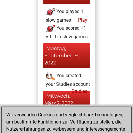
You played 1
slow games
Play
You scored +1
=0 -0 in slow games
Montag,
September 19,
2022
You created
your Studies account
Studies
Mittwoch,
März 2, 2022
Wir verwenden Cookies und vergleichbare Technologien,
You achieved a
um bestimmte Funktionen zur Verfügung zu stellen, die
BeautyScore of 33
Nutzererfahrungen zu verbessern und interessengerechte
Fritz
You