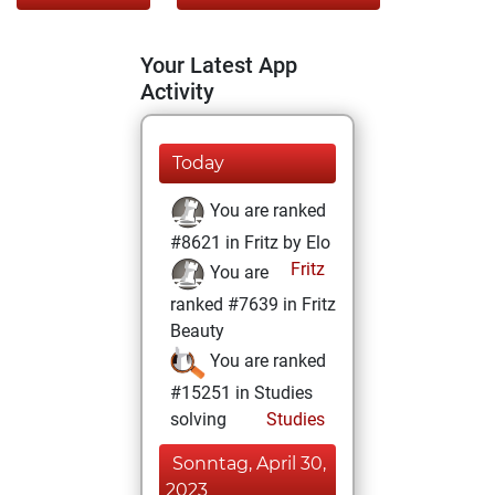
Your Latest App
Activity
Today
You are ranked
#8621 in Fritz by Elo
Fritz
You are
ranked #7639 in Fritz
Beauty
You are ranked
#15251 in Studies
solving
Studies
Sonntag, April 30,
2023