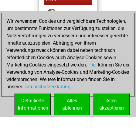
You won
Wir verwenden Cookies und vergleichbare Technologien,
against Fritz
Fritz
um bestimmte Funktionen zur Verfügung zu stellen, die
You achieved a
Nutzererfahrungen zu verbessern und interessengerechte
BeautyScore of 25
Inhalte auszuspielen. Abhängig von ihrem
You achieved a
Verwendungszweck können dabei neben technisch
new Elo of 1612
erforderlichen Cookies auch Analyse-Cookies sowie
Marketing-Cookies eingesetzt werden.
Hier
können Sie der
Sonntag, April 18,
Verwendung von Analyse-Cookies und Marketing-Cookies
2021
widersprechen. Weitere Informationen finden Sie in
unserer
Datenschutzerklärung
.
You created
your Fritz account
Detaillierte
Alles
Alles
Fritz
Informationen
ablehnen
akzeptieren