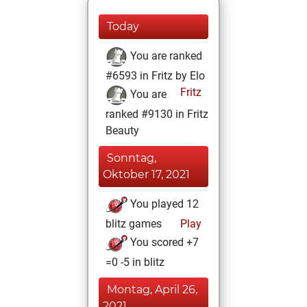
Today
You are ranked
#6593 in Fritz by Elo
Fritz
You are
ranked #9130 in Fritz
Beauty
Sonntag,
Oktober 17, 2021
You played 12
blitz games
Play
You scored +7
=0 -5 in blitz
Montag, April 26,
2021