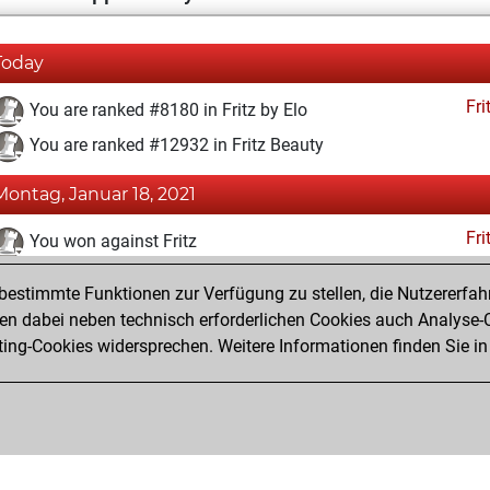
Today
Fri
You are ranked #8180 in Fritz by Elo
You are ranked #12932 in Fritz Beauty
Montag, Januar 18, 2021
Fri
You won against Fritz
You achieved a BeautyScore of 13
estimmte Funktionen zur Verfügung zu stellen, die Nutzererfah
You achieved a new Elo of 1605
 dabei neben technisch erforderlichen Cookies auch Analyse-C
ng-Cookies widersprechen. Weitere Informationen finden Sie in
You created your Fritz account