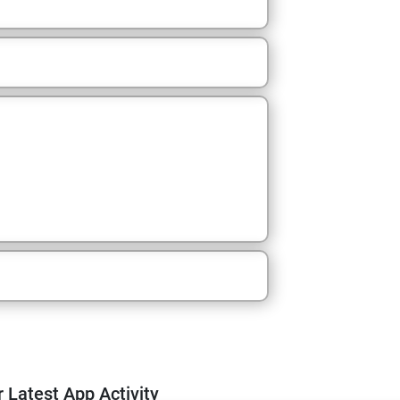
m
 Latest App Activity