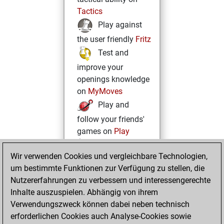
Tactics
Play against
the user friendly
Fritz
Test and
improve your
openings knowledge
on
MyMoves
Play and
follow your friends'
games on
Play
Solve some
Wir verwenden Cookies und vergleichbare Technologien,
beautiful and
um bestimmte Funktionen zur Verfügung zu stellen, die
challenging Studies
Nutzererfahrungen zu verbessern und interessengerechte
on
Studies
Inhalte auszuspielen. Abhängig von ihrem
Verwendungszweck können dabei neben technisch
erforderlichen Cookies auch Analyse-Cookies sowie