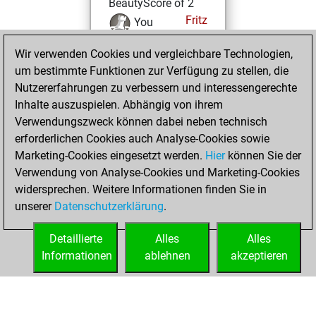
BeautyScore of 2
Fritz
You
achieved a new Elo
Wir verwenden Cookies und vergleichbare Technologien,
of 1586
um bestimmte Funktionen zur Verfügung zu stellen, die
You created
Nutzererfahrungen zu verbessern und interessengerechte
your Fritz account
Inhalte auszuspielen. Abhängig von ihrem
Verwendungszweck können dabei neben technisch
Montag, Juli 7,
erforderlichen Cookies auch Analyse-Cookies sowie
2014
Marketing-Cookies eingesetzt werden.
Hier
können Sie der
Verwendung von Analyse-Cookies und Marketing-Cookies
You played 30
widersprechen. Weitere Informationen finden Sie in
slow games
Play
unserer
Datenschutzerklärung
.
You scored +19
=3 -8 in slow games
Detaillierte
Alles
Alles
Informationen
ablehnen
akzeptieren