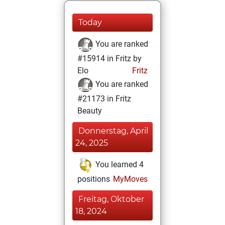
Today
You are ranked
#15914 in Fritz by
Elo
Fritz
You are ranked
#21173 in Fritz
Beauty
Donnerstag, April
24, 2025
You learned 4
positions
MyMoves
Freitag, Oktober
18, 2024