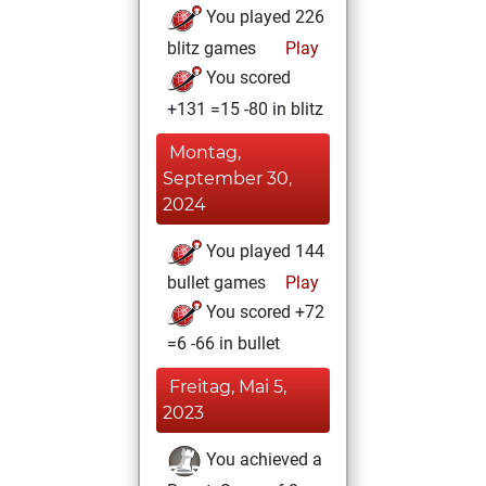
You played 226
blitz games
Play
You scored
+131 =15 -80 in blitz
Montag,
September 30,
2024
You played 144
bullet games
Play
You scored +72
=6 -66 in bullet
Freitag, Mai 5,
2023
You achieved a