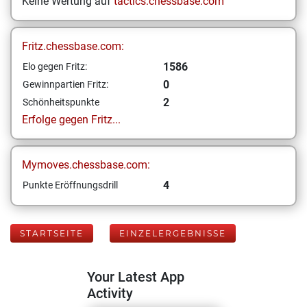
Keine Wertung auf
tactics.chessbase.com
Fritz.chessbase.com:
1586
Elo gegen Fritz:
0
Gewinnpartien Fritz:
2
Schönheitspunkte
Erfolge gegen Fritz...
Mymoves.chessbase.com:
4
Punkte Eröffnungsdrill
STARTSEITE
EINZELERGEBNISSE
Your Latest App
Activity