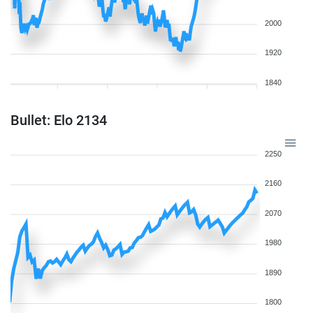
2000
1920
1840
Bullet: Elo 2134
2250
2160
2070
1980
1890
1800