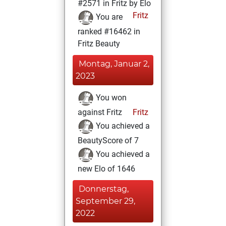
#2571 in Fritz by Elo
Fritz
You are
ranked #16462 in
Fritz Beauty
Montag, Januar 2,
2023
You won
against Fritz
Fritz
You achieved a
BeautyScore of 7
You achieved a
new Elo of 1646
Donnerstag,
September 29,
2022