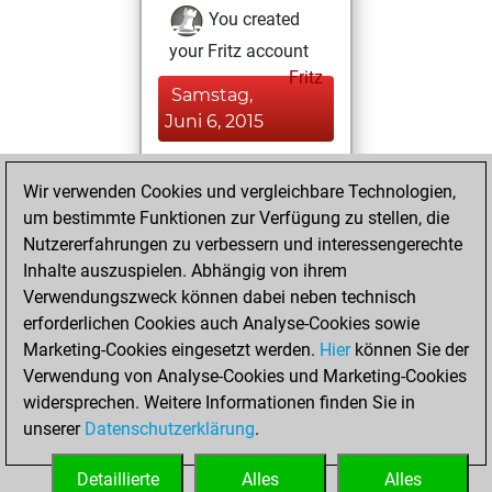
You created
your Fritz account
Fritz
Samstag,
Juni 6, 2015
You played 279
Wir verwenden Cookies und vergleichbare Technologien,
blitz games
Play
um bestimmte Funktionen zur Verfügung zu stellen, die
You scored
Nutzererfahrungen zu verbessern und interessengerechte
+199 =12 -68 in blitz
Inhalte auszuspielen. Abhängig von ihrem
Verwendungszweck können dabei neben technisch
Dienstag, April 19,
erforderlichen Cookies auch Analyse-Cookies sowie
2005
Marketing-Cookies eingesetzt werden.
Hier
können Sie der
Verwendung von Analyse-Cookies und Marketing-Cookies
You played 121
widersprechen. Weitere Informationen finden Sie in
bullet games
Play
unserer
Datenschutzerklärung
.
You scored +92
=7 -22 in bullet
Detaillierte
Alles
Alles