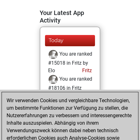
Your Latest App
Activity
Today
You are ranked
#15018 in Fritz by
Elo
Fritz
You are ranked
#18106 in Fritz
Beauty
Wir verwenden Cookies und vergleichbare Technologien,
um bestimmte Funktionen zur Verfügung zu stellen, die
Freitag, Juli 12,
Nutzererfahrungen zu verbessern und interessengerechte
2024
Inhalte auszuspielen. Abhängig von ihrem
You achieved a
Verwendungszweck können dabei neben technisch
erforderlichen Cookies auch Analyse-Cookies sowie
BeautyScore of 5