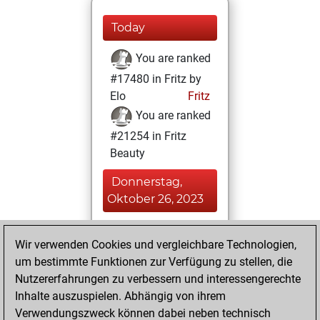
Today
You are ranked
#17480 in Fritz by
Elo
Fritz
You are ranked
#21254 in Fritz
Beauty
Donnerstag,
Oktober 26, 2023
You achieved a
Wir verwenden Cookies und vergleichbare Technologien,
BeautyScore of 2
um bestimmte Funktionen zur Verfügung zu stellen, die
Fritz
You
Nutzererfahrungen zu verbessern und interessengerechte
achieved a new Elo
Inhalte auszuspielen. Abhängig von ihrem
of 1581
Verwendungszweck können dabei neben technisch