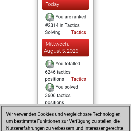
Today
You are ranked
#2314 in Tactics
Solving
Tactics
Mittwoch,
August 5, 2026
You totalled
6246 tactics
positions
Tactics
You solved
3606 tactics
positions
You achieved
Wir verwenden Cookies und vergleichbare Technologien,
an Elo of 2213 in
um bestimmte Funktionen zur Verfügung zu stellen, die
tactics positions
Nutzererfahrungen zu verbessern und interessengerechte