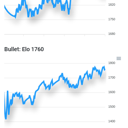
1820
1750
1680
Bullet: Elo 1760
1800
1700
1600
1500
1400