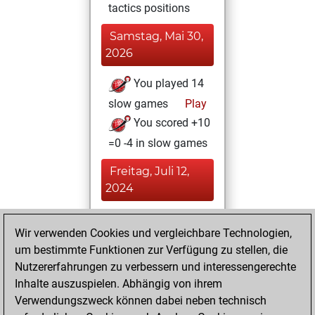
tactics positions
Samstag, Mai 30,
2026
You played 14
slow games
Play
You scored +10
=0 -4 in slow games
Freitag, Juli 12,
2024
You played 180
Wir verwenden Cookies und vergleichbare Technologien,
bullet games
Play
um bestimmte Funktionen zur Verfügung zu stellen, die
You scored
Nutzererfahrungen zu verbessern und interessengerechte
+114 =4 -62 in bullet
Inhalte auszuspielen. Abhängig von ihrem
Verwendungszweck können dabei neben technisch
Montag, Juli 8,