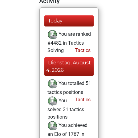
Activity
Today
You are ranked
#4482 in Tactics
Solving
Tactics
Dienstag, August
4, 2026
You totalled 51
tactics positions
Tactics
You
solved 31 tactics
positions
You achieved
an Elo of 1767 in