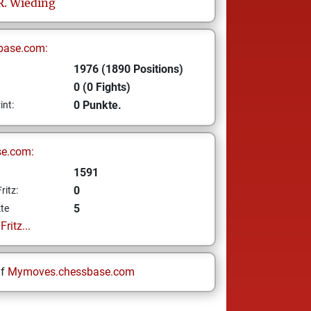
R.
Wieding
base.com:
1976 (1890 Positions)
0 (0 Fights)
0 Punkte.
int:
se.com:
1591
0
ritz:
5
te
ritz...
uf
Mymoves.chessbase.com