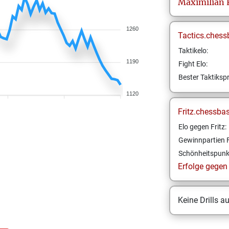
Maximilian 
1260
Tactics.chess
Taktikelo:
1190
Fight Elo:
Bester Taktikspr
1120
Fritz.chessba
Elo gegen Fritz:
Gewinnpartien F
Schönheitspunk
Erfolge gegen F
Keine Drills a