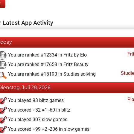
E
 Latest App Activity
Today
Fri
You are ranked #12334 in Fritz by Elo
You are ranked #17658 in Fritz Beauty
Studi
You are ranked #18190 in Studies solving
Dienstag, Juli 28, 2026
Pl
You played 93 blitz games
You scored +32 =1 -60 in blitz
You played 307 slow games
You scored +99 =2 -206 in slow games