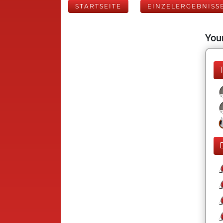
STARTSEITE
EINZELERGEBNISS
Your