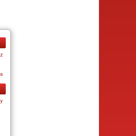
tz
es
ay