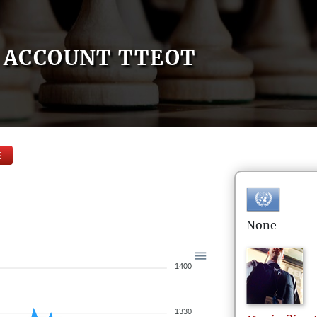
ACCOUNT TTEOT
E
None
1400
1330