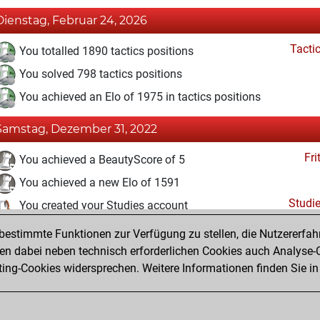
Dienstag, Februar 24, 2026
Tacti
You totalled 1890 tactics positions
You solved 798 tactics positions
You achieved an Elo of 1975 in tactics positions
Samstag, Dezember 31, 2022
Fri
You achieved a BeautyScore of 5
You achieved a new Elo of 1591
Studi
You created your Studies account
estimmte Funktionen zur Verfügung zu stellen, die Nutzererfah
Sonntag, April 25, 2021
 dabei neben technisch erforderlichen Cookies auch Analyse-C
Fri
ng-Cookies widersprechen. Weitere Informationen finden Sie in
You created your Fritz account