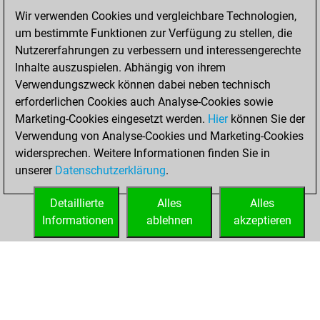
Wir verwenden Cookies und vergleichbare Technologien,
Freitag,
um bestimmte Funktionen zur Verfügung zu stellen, die
Dezember 12,
Nutzererfahrungen zu verbessern und interessengerechte
2025
Inhalte auszuspielen. Abhängig von ihrem
You achieved a
Verwendungszweck können dabei neben technisch
erforderlichen Cookies auch Analyse-Cookies sowie
BeautyScore of 7
Marketing-Cookies eingesetzt werden.
Fritz
Hier
können Sie der
You
Verwendung von Analyse-Cookies und Marketing-Cookies
achieved a new Elo
widersprechen. Weitere Informationen finden Sie in
of 1589
unserer
Datenschutzerklärung
.
You created
your Fritz account
Detaillierte
Alles
Alles
Informationen
ablehnen
akzeptieren