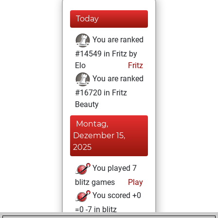
Today
You are ranked
#14549 in Fritz by
Elo
Fritz
You are ranked
#16720 in Fritz
Beauty
Montag,
Dezember 15,
2025
You played 7
blitz games
Play
You scored +0
=0 -7 in blitz