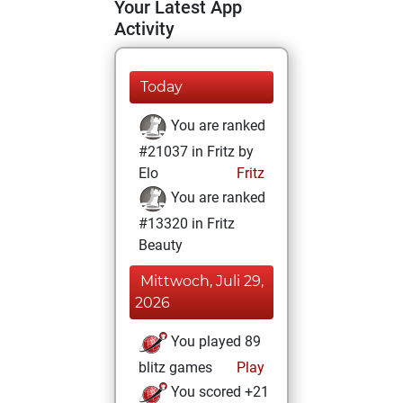
Your Latest App
Activity
Today
You are ranked
#21037 in Fritz by
Elo
Fritz
You are ranked
#13320 in Fritz
Beauty
Mittwoch, Juli 29,
2026
You played 89
blitz games
Play
You scored +21