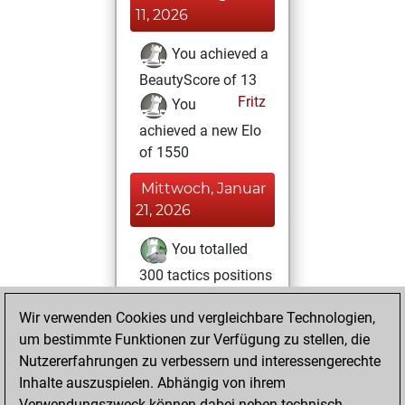
11, 2026
You achieved a
BeautyScore of 13
Fritz
You
achieved a new Elo
of 1550
Mittwoch, Januar
21, 2026
You totalled
300 tactics positions
Tactics
You
Wir verwenden Cookies und vergleichbare Technologien,
solved 178 tactics
um bestimmte Funktionen zur Verfügung zu stellen, die
positions
Nutzererfahrungen zu verbessern und interessengerechte
You achieved
Inhalte auszuspielen. Abhängig von ihrem
an Elo of 2010 in
Verwendungszweck können dabei neben technisch