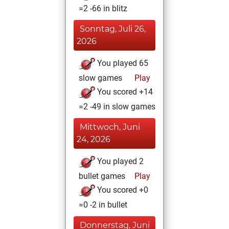
=2 -66 in blitz
Sonntag, Juli 26,
2026
You played 65
slow games
Play
You scored +14
=2 -49 in slow games
Mittwoch, Juni
24, 2026
You played 2
bullet games
Play
You scored +0
=0 -2 in bullet
Donnerstag, Juni