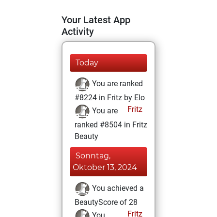
Your Latest App
Activity
Today
You are ranked
#8224 in Fritz by Elo
Fritz
You are
ranked #8504 in Fritz
Beauty
Sonntag,
Oktober 13, 2024
You achieved a
BeautyScore of 28
Fritz
You