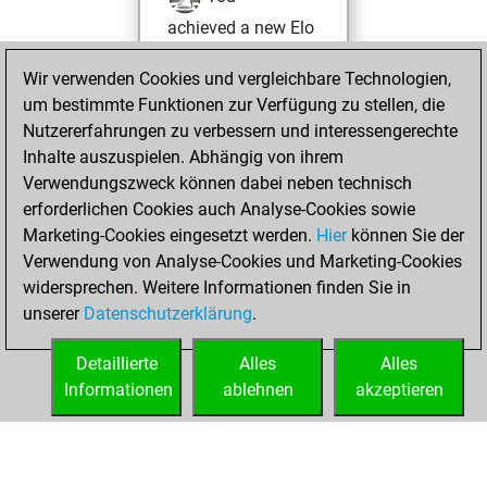
achieved a new Elo
of 1605
Wir verwenden Cookies und vergleichbare Technologien,
Donnerstag,
um bestimmte Funktionen zur Verfügung zu stellen, die
Oktober 3, 2024
Nutzererfahrungen zu verbessern und interessengerechte
Inhalte auszuspielen. Abhängig von ihrem
You won
Verwendungszweck können dabei neben technisch
against Fritz
Fritz
erforderlichen Cookies auch Analyse-Cookies sowie
Marketing-Cookies eingesetzt werden.
Hier
können Sie der
Sonntag, August
Verwendung von Analyse-Cookies und Marketing-Cookies
1, 2021
widersprechen. Weitere Informationen finden Sie in
unserer
Datenschutzerklärung
.
You created
your Fritz account
Detaillierte
Alles
Alles
Fritz
Informationen
ablehnen
akzeptieren