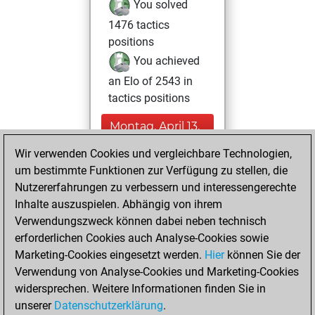
You solved
1476 tactics
positions
You achieved
an Elo of 2543 in
tactics positions
Montag, April 13,
2026
Wir verwenden Cookies und vergleichbare Technologien,
um bestimmte Funktionen zur Verfügung zu stellen, die
You won
Nutzererfahrungen zu verbessern und interessengerechte
against Fritz
Fritz
Inhalte auszuspielen. Abhängig von ihrem
You created
Verwendungszweck können dabei neben technisch
your Studies account
erforderlichen Cookies auch Analyse-Cookies sowie
Studies
Marketing-Cookies eingesetzt werden.
Hier
können Sie der
Freitag,
Verwendung von Analyse-Cookies und Marketing-Cookies
März 27, 2026
widersprechen. Weitere Informationen finden Sie in
unserer
Datenschutzerklärung
.
You created