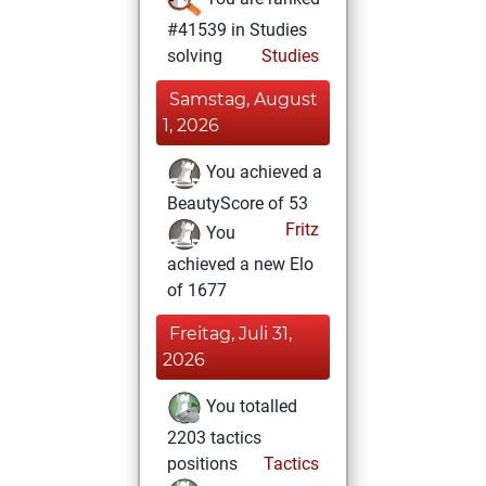
#41539 in Studies
solving
Studies
Samstag, August
1, 2026
You achieved a
BeautyScore of 53
Fritz
You
achieved a new Elo
of 1677
Freitag, Juli 31,
2026
You totalled
2203 tactics
positions
Tactics