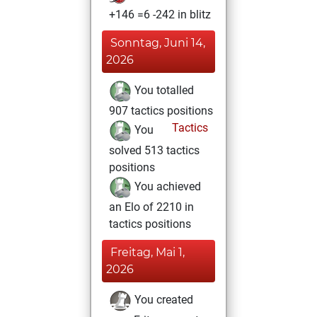
+146 =6 -242 in blitz
Sonntag, Juni 14,
2026
You totalled
907 tactics positions
Tactics
You
solved 513 tactics
positions
You achieved
an Elo of 2210 in
tactics positions
Freitag, Mai 1,
2026
You created