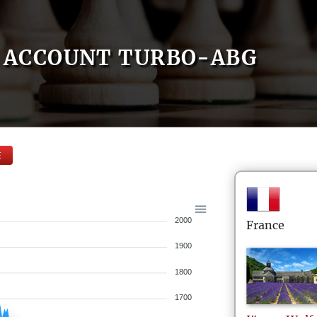
ACCOUNT TURBO-ABG
E
2000
France
1900
1800
1700