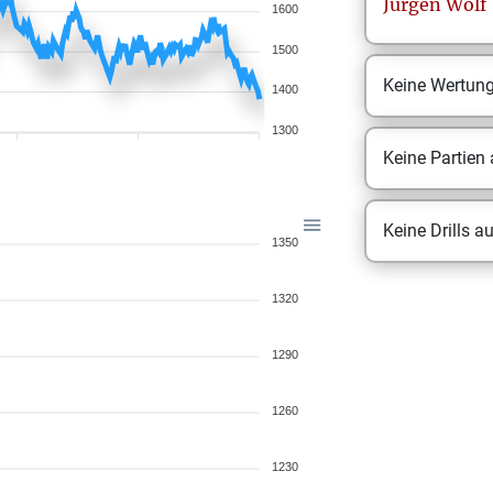
Jürgen
Wolf
1600
1500
Keine Wertun
1400
1300
Keine Partien
Keine Drills a
1350
1320
1290
1260
1230