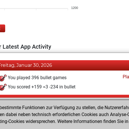
1200
E
 Latest App Activity
Freitag, Januar 30, 2026
Pl
You played 396 bullet games
You scored +159 =3 -234 in bullet
Dienstag, Januar 27, 2026
estimmte Funktionen zur Verfügung zu stellen, die Nutzererfah
Pl
You played 4 blitz games
 dabei neben technisch erforderlichen Cookies auch Analyse-C
ng-Cookies widersprechen. Weitere Informationen finden Sie in
You scored +1 =0 -3 in blitz