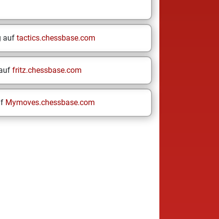
g auf
tactics.chessbase.com
 auf
fritz.chessbase.com
uf
Mymoves.chessbase.com