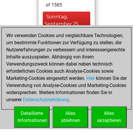
of 1585
Sonntag,
September 25,
2022
Wir verwenden Cookies und vergleichbare Technologien,
um bestimmte Funktionen zur Verfügung zu stellen, die
You played 17
Nutzererfahrungen zu verbessern und interessengerechte
blitz games
Play
Inhalte auszuspielen. Abhängig von ihrem
You scored +9
Verwendungszweck können dabei neben technisch
=0 -8 in blitz
erforderlichen Cookies auch Analyse-Cookies sowie
Marketing-Cookies eingesetzt werden.
Hier
können Sie der
Sonntag,
Verwendung von Analyse-Cookies und Marketing-Cookies
November 21, 2021
widersprechen. Weitere Informationen finden Sie in
unserer
Datenschutzerklärung
.
You created
your Fritz account
Detaillierte
Alles
Alles
Fritz
Informationen
ablehnen
akzeptieren